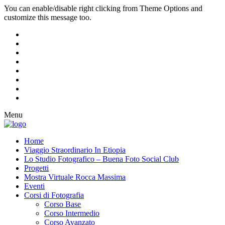
You can enable/disable right clicking from Theme Options and
customize this message too.
Menu
Home
Viaggio Straordinario In Etiopia
Lo Studio Fotografico – Buena Foto Social Club
Progetti
Mostra Virtuale Rocca Massima
Eventi
Corsi di Fotografia
Corso Base
Corso Intermedio
Corso Avanzato